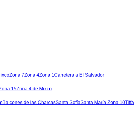
ixco
Zona 7
Zona 4
Zona 1
Carretera a El Salvador
Zona 15
Zona 4 de Mixco
um
Balcones de las Charcas
Santa Sofía
Santa María Zona 10
Tiffa