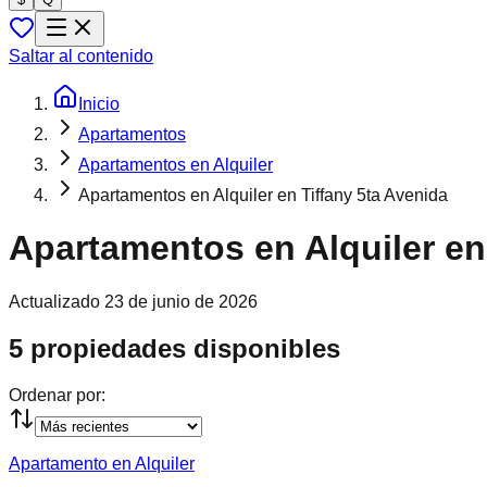
Saltar al contenido
Inicio
Apartamentos
Apartamentos en Alquiler
Apartamentos en Alquiler en Tiffany 5ta Avenida
Apartamentos en Alquiler en
Actualizado
23 de junio de 2026
5 propiedades disponibles
Ordenar por:
Apartamento en Alquiler