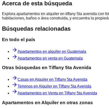
Acerca de esta búsqueda
Explora
apartamentos en alquiler en tiffany 5ta avenida
con fot
habitaciones, baños o área construida, y encuentra la propied
Búsquedas relacionadas
En todo el país
Apartamentos en alquiler en Guatemala
Apartamentos en venta en Guatemala
Otras búsquedas en
Tiffany 5ta Avenida
Casas en Alquiler en Tiffany 5ta Avenida
Terrenos en Alquiler en Tiffany 5ta Avenida
Apartamentos en Venta en Tiffany 5ta Avenida
Apartamentos en Alquiler
en otras zonas