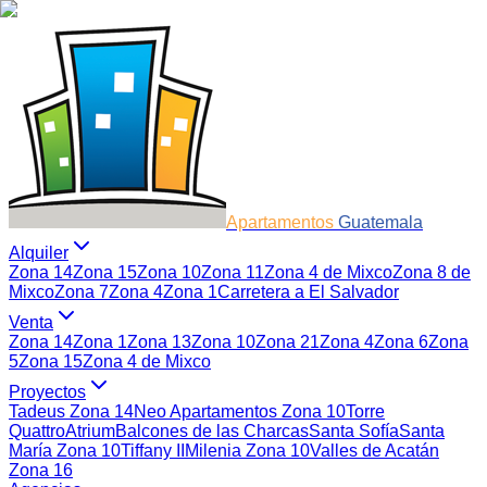
Apartamentos
Guatemala
Alquiler
Zona 14
Zona 15
Zona 10
Zona 11
Zona 4 de Mixco
Zona 8 de
Mixco
Zona 7
Zona 4
Zona 1
Carretera a El Salvador
Venta
Zona 14
Zona 1
Zona 13
Zona 10
Zona 21
Zona 4
Zona 6
Zona
5
Zona 15
Zona 4 de Mixco
Proyectos
Tadeus Zona 14
Neo Apartamentos Zona 10
Torre
Quattro
Atrium
Balcones de las Charcas
Santa Sofía
Santa
María Zona 10
Tiffany II
Milenia Zona 10
Valles de Acatán
Zona 16