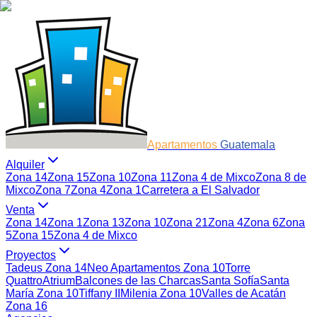
Apartamentos
Guatemala
Alquiler
Zona 14
Zona 15
Zona 10
Zona 11
Zona 4 de Mixco
Zona 8 de
Mixco
Zona 7
Zona 4
Zona 1
Carretera a El Salvador
Venta
Zona 14
Zona 1
Zona 13
Zona 10
Zona 21
Zona 4
Zona 6
Zona
5
Zona 15
Zona 4 de Mixco
Proyectos
Tadeus Zona 14
Neo Apartamentos Zona 10
Torre
Quattro
Atrium
Balcones de las Charcas
Santa Sofía
Santa
María Zona 10
Tiffany II
Milenia Zona 10
Valles de Acatán
Zona 16