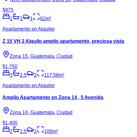
$975
1
1
1
62
m²
Apartamento en Alquiler
Z 15 VH 2 Alquilo amplio apartamento, preciosa vista
Zona 15, Guatemala, Ciudad
$1,750
3
2.5
2
117.58
m²
Apartamento en Alquiler
Amplio Apartamento en Zona 14 , 5 Avenida
Zona 14, Guatemala, Ciudad
$1,400
2
2.5
2
100
m²