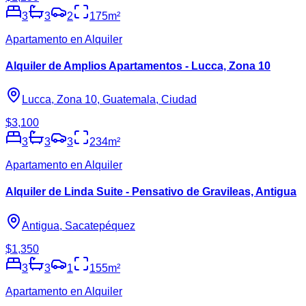
3
3
2
175
m²
Apartamento en Alquiler
Alquiler de Amplios Apartamentos - Lucca, Zona 10
Lucca, Zona 10, Guatemala, Ciudad
$3,100
3
3
3
234
m²
Apartamento en Alquiler
Alquiler de Linda Suite - Pensativo de Gravileas, Antigua
Antigua, Sacatepéquez
$1,350
3
3
1
155
m²
Apartamento en Alquiler