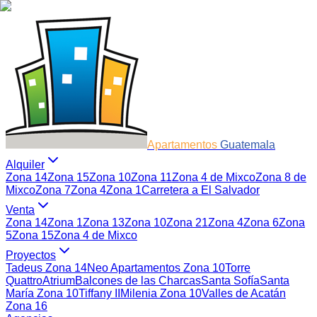
Apartamentos
Guatemala
Alquiler
Zona 14
Zona 15
Zona 10
Zona 11
Zona 4 de Mixco
Zona 8 de
Mixco
Zona 7
Zona 4
Zona 1
Carretera a El Salvador
Venta
Zona 14
Zona 1
Zona 13
Zona 10
Zona 21
Zona 4
Zona 6
Zona
5
Zona 15
Zona 4 de Mixco
Proyectos
Tadeus Zona 14
Neo Apartamentos Zona 10
Torre
Quattro
Atrium
Balcones de las Charcas
Santa Sofía
Santa
María Zona 10
Tiffany II
Milenia Zona 10
Valles de Acatán
Zona 16