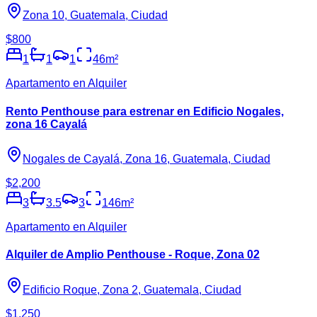
Zona 10, Guatemala, Ciudad
$800
1
1
1
46
m²
Apartamento en Alquiler
Rento Penthouse para estrenar en Edificio Nogales,
zona 16 Cayalá
Nogales de Cayalá, Zona 16, Guatemala, Ciudad
$2,200
3
3.5
3
146
m²
Apartamento en Alquiler
Alquiler de Amplio Penthouse - Roque, Zona 02
Edificio Roque, Zona 2, Guatemala, Ciudad
$1,250