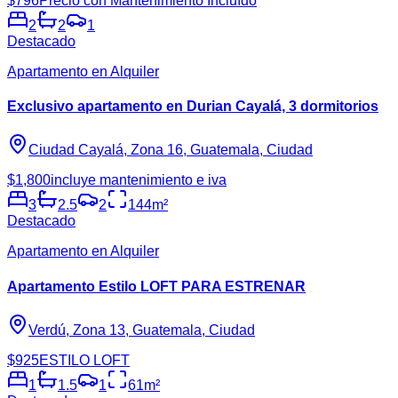
$796
Precio con Mantenimiento Incluído
2
2
1
Destacado
Apartamento en Alquiler
Exclusivo apartamento en Durian Cayalá, 3 dormitorios
Ciudad Cayalá, Zona 16, Guatemala, Ciudad
$1,800
incluye mantenimiento e iva
3
2.5
2
144
m²
Destacado
Apartamento en Alquiler
Apartamento Estilo LOFT PARA ESTRENAR
Verdú, Zona 13, Guatemala, Ciudad
$925
ESTILO LOFT
1
1.5
1
61
m²