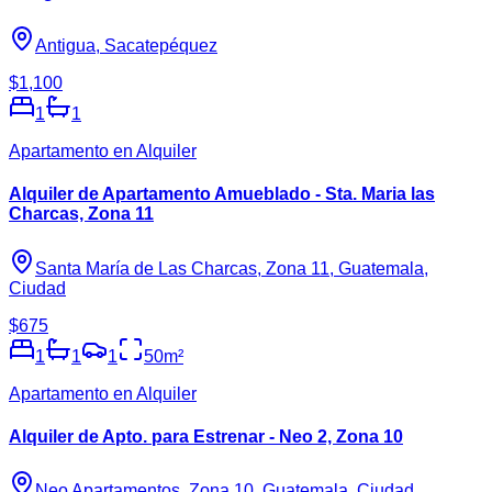
Antigua, Sacatepéquez
$1,100
1
1
Apartamento en Alquiler
Alquiler de Apartamento Amueblado - Sta. Maria las
Charcas, Zona 11
Santa María de Las Charcas, Zona 11, Guatemala,
Ciudad
$675
1
1
1
50
m²
Apartamento en Alquiler
Alquiler de Apto. para Estrenar - Neo 2, Zona 10
Neo Apartamentos, Zona 10, Guatemala, Ciudad