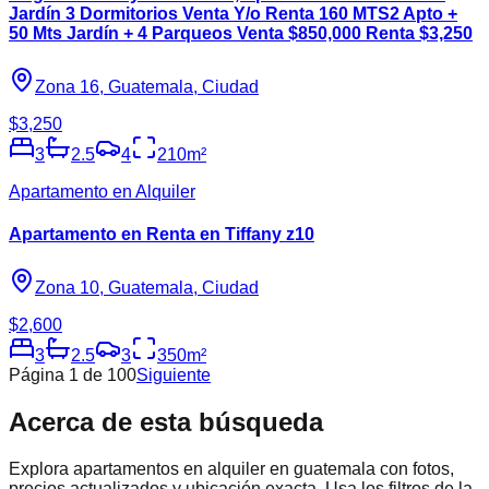
Jardín 3 Dormitorios Venta Y/o Renta 160 MTS2 Apto +
50 Mts Jardín + 4 Parqueos Venta $850,000 Renta $3,250
Zona 16, Guatemala, Ciudad
$3,250
3
2.5
4
210
m²
Apartamento en Alquiler
Apartamento en Renta en Tiffany z10
Zona 10, Guatemala, Ciudad
$2,600
3
2.5
3
350
m²
Página
1
de
100
Siguiente
Acerca de esta búsqueda
Explora
apartamentos en alquiler en guatemala
con fotos,
precios actualizados y ubicación exacta. Usa los filtros de la