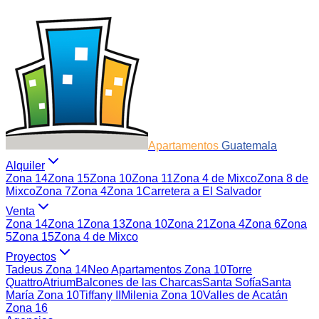
Apartamentos
Guatemala
Alquiler
Zona 14
Zona 15
Zona 10
Zona 11
Zona 4 de Mixco
Zona 8 de
Mixco
Zona 7
Zona 4
Zona 1
Carretera a El Salvador
Venta
Zona 14
Zona 1
Zona 13
Zona 10
Zona 21
Zona 4
Zona 6
Zona
5
Zona 15
Zona 4 de Mixco
Proyectos
Tadeus Zona 14
Neo Apartamentos Zona 10
Torre
Quattro
Atrium
Balcones de las Charcas
Santa Sofía
Santa
María Zona 10
Tiffany II
Milenia Zona 10
Valles de Acatán
Zona 16