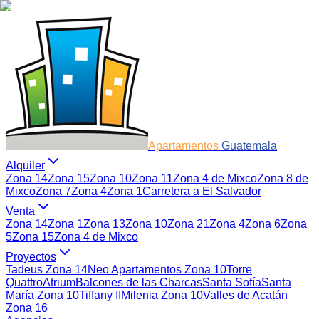
Apartamentos
Guatemala
Alquiler
Zona 14
Zona 15
Zona 10
Zona 11
Zona 4 de Mixco
Zona 8 de
Mixco
Zona 7
Zona 4
Zona 1
Carretera a El Salvador
Venta
Zona 14
Zona 1
Zona 13
Zona 10
Zona 21
Zona 4
Zona 6
Zona
5
Zona 15
Zona 4 de Mixco
Proyectos
Tadeus Zona 14
Neo Apartamentos Zona 10
Torre
Quattro
Atrium
Balcones de las Charcas
Santa Sofía
Santa
María Zona 10
Tiffany II
Milenia Zona 10
Valles de Acatán
Zona 16