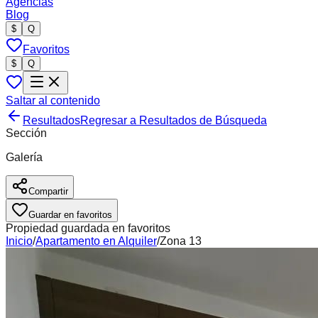
Agencias
Blog
$
Q
Favoritos
$
Q
Saltar al contenido
Resultados
Regresar a Resultados de Búsqueda
Sección
Galería
Compartir
Guardar en favoritos
Propiedad guardada en favoritos
Inicio
/
Apartamento
en
Alquiler
/
Zona 13