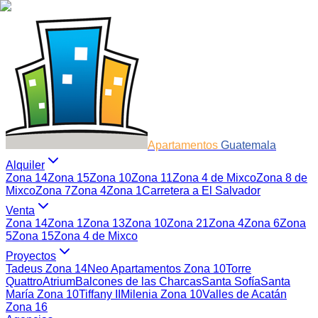
Apartamentos
Guatemala
Alquiler
Zona 14
Zona 15
Zona 10
Zona 11
Zona 4 de Mixco
Zona 8 de
Mixco
Zona 7
Zona 4
Zona 1
Carretera a El Salvador
Venta
Zona 14
Zona 1
Zona 13
Zona 10
Zona 21
Zona 4
Zona 6
Zona
5
Zona 15
Zona 4 de Mixco
Proyectos
Tadeus Zona 14
Neo Apartamentos Zona 10
Torre
Quattro
Atrium
Balcones de las Charcas
Santa Sofía
Santa
María Zona 10
Tiffany II
Milenia Zona 10
Valles de Acatán
Zona 16