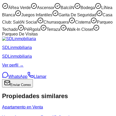
ÁRea Verde
Ascensor
BalcóN
Bodega
LíNea
Blanca
Juegos Infantiles
Garita De Seguridad
Casa
Club: SalóN Social
Churrasquera
Cisterna
Parqueo
Techado
PéRgola
Terraza
Walk-In Closet
Parqueo De Visitas
SDLinmobiliaria
SDLinmobiliaria
Ver perfil →
WhatsApp
Llamar
Enviar Correo
Propiedades similares
Apartamento en Venta