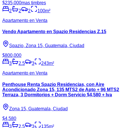
$235,000
mas timbres
2
2
2
100
m²
Apartamento en Venta
Vendo Apartamento en Spazio Residencias Z.15
Spazio, Zona 15, Guatemala, Ciudad
$800,000
3
2.5
3
243
m²
Apartamento en Venta
Penthouse Renta Spazio Residencias, con Aire
Acondicionado Zona 15, 135 MTS2 de Apto + 96 MTS2
Terraza, 3 Dormitorios + Dorm Servicio $4,580 + Iva
Zona 15, Guatemala, Ciudad
$4,580
3
2.5
3
135
m²