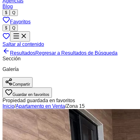
Agencias
Blog
$
Q
Favoritos
$
Q
Saltar al contenido
Resultados
Regresar a Resultados de Búsqueda
Sección
Galería
Compartir
Guardar en favoritos
Propiedad guardada en favoritos
Inicio
/
Apartamento
en
Venta
/
Zona 15