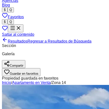
Agencias
Blog
$
Q
Favoritos
$
Q
Saltar al contenido
Resultados
Regresar a Resultados de Búsqueda
Sección
Galería
Compartir
Guardar en favoritos
Propiedad guardada en favoritos
Inicio
/
Apartamento
en
Venta
/
Zona 14