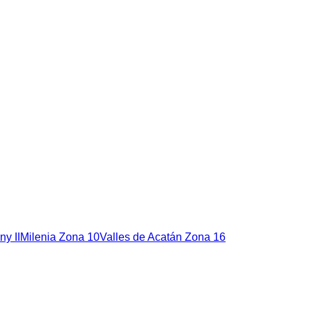
ny II
Milenia Zona 10
Valles de Acatán Zona 16