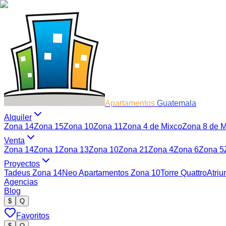
Apartamentos
Guatemala
Alquiler
Zona 14
Zona 15
Zona 10
Zona 11
Zona 4 de Mixco
Zona 8 de M
Venta
Zona 14
Zona 1
Zona 13
Zona 10
Zona 21
Zona 4
Zona 6
Zona 5
Proyectos
Tadeus Zona 14
Neo Apartamentos Zona 10
Torre Quattro
Atri
Agencias
Blog
$
Q
Favoritos
$
Q