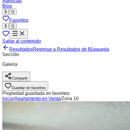
Agencias
Blog
$
Q
Favoritos
$
Q
Saltar al contenido
Resultados
Regresar a Resultados de Búsqueda
Sección
Galería
Compartir
Guardar en favoritos
Propiedad guardada en favoritos
Inicio
/
Apartamento
en
Venta
/
Zona 10