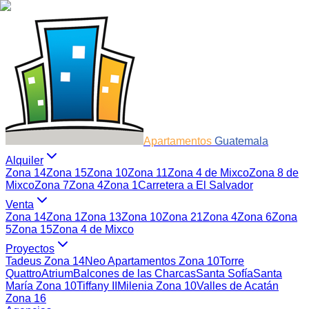
Apartamentos
Guatemala
Alquiler
Zona 14
Zona 15
Zona 10
Zona 11
Zona 4 de Mixco
Zona 8 de
Mixco
Zona 7
Zona 4
Zona 1
Carretera a El Salvador
Venta
Zona 14
Zona 1
Zona 13
Zona 10
Zona 21
Zona 4
Zona 6
Zona
5
Zona 15
Zona 4 de Mixco
Proyectos
Tadeus Zona 14
Neo Apartamentos Zona 10
Torre
Quattro
Atrium
Balcones de las Charcas
Santa Sofía
Santa
María Zona 10
Tiffany II
Milenia Zona 10
Valles de Acatán
Zona 16