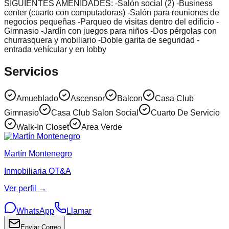
SIGUIENTES AMENIDADES: -Salón social (2) -Business
center (cuarto con computadoras) -Salón para reuniones de
negocios pequeñas -Parqueo de visitas dentro del edificio -
Gimnasio -Jardín con juegos para niños -Dos pérgolas con
churrasquera y mobiliario -Doble garita de seguridad -
entrada vehícular y en lobby
Servicios
Amueblado
Ascensor
Balcon
Casa Club
Gimnasio
Casa Club Salon Social
Cuarto De Servicio
Walk-In Closet
Area Verde
Martín Montenegro
Inmobiliaria OT&A
Ver perfil →
WhatsApp
Llamar
Enviar Correo