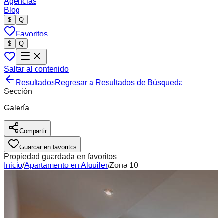
Agencias
Blog
$
Q
Favoritos
$
Q
Saltar al contenido
Resultados
Regresar a Resultados de Búsqueda
Sección
Galería
Compartir
Guardar en favoritos
Propiedad guardada en favoritos
Inicio
/
Apartamento
en
Alquiler
/
Zona 10