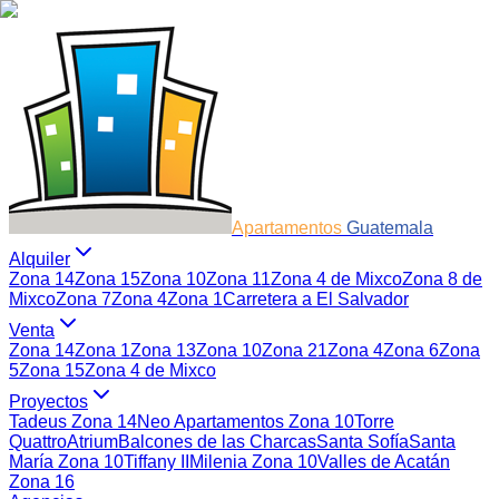
Apartamentos
Guatemala
Alquiler
Zona 14
Zona 15
Zona 10
Zona 11
Zona 4 de Mixco
Zona 8 de
Mixco
Zona 7
Zona 4
Zona 1
Carretera a El Salvador
Venta
Zona 14
Zona 1
Zona 13
Zona 10
Zona 21
Zona 4
Zona 6
Zona
5
Zona 15
Zona 4 de Mixco
Proyectos
Tadeus Zona 14
Neo Apartamentos Zona 10
Torre
Quattro
Atrium
Balcones de las Charcas
Santa Sofía
Santa
María Zona 10
Tiffany II
Milenia Zona 10
Valles de Acatán
Zona 16