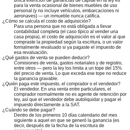
única exención de ganancias de capital en la ley es
para la venta ocasional de bienes muebles de uso
personal (y no incluye vehículos, embarcaciones ni
aeronaves) — un inmueble nunca califica.
¿Cómo se calcula el costo de adquisición?
Para una persona que no está obligada a llevar
contabilidad completa (el caso típico al vender una
casa propia), el costo de adquisición es el valor al que
compraste la propiedad según la escritura, o un valor
formalmente revaluado si ya pagaste el impuesto de
esa revaluación.
¿Qué gastos de venta se pueden deducir?
Comisiones de venta, gastos notariales y de registro,
entre otros — pero la ley los limita a un tope del 15%
del precio de venta. Lo que exceda ese tope no reduce
la ganancia gravable.
¿Quién paga este impuesto, el comprador o el vendedor?
El vendedor. En una venta entre particulares, el
comprador normalmente no es agente de retención por
ley, así que el vendedor debe autoliquidar y pagar el
impuesto directamente a la SAT.
¿Cuándo se debe pagar?
Dentro de los primeros 10 días calendario del mes
siguiente a aquel en que se generó la ganancia (es
decir, después de la fecha de la escritura de