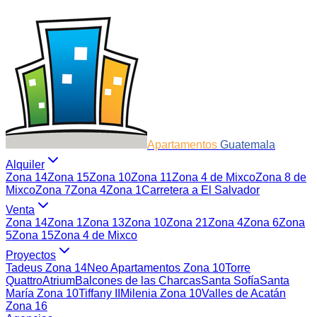
Apartamentos
Guatemala
Alquiler
Zona 14
Zona 15
Zona 10
Zona 11
Zona 4 de Mixco
Zona 8 de
Mixco
Zona 7
Zona 4
Zona 1
Carretera a El Salvador
Venta
Zona 14
Zona 1
Zona 13
Zona 10
Zona 21
Zona 4
Zona 6
Zona
5
Zona 15
Zona 4 de Mixco
Proyectos
Tadeus Zona 14
Neo Apartamentos Zona 10
Torre
Quattro
Atrium
Balcones de las Charcas
Santa Sofía
Santa
María Zona 10
Tiffany II
Milenia Zona 10
Valles de Acatán
Zona 16