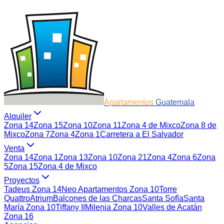
Apartamentos
Guatemala
Alquiler
Zona 14
Zona 15
Zona 10
Zona 11
Zona 4 de Mixco
Zona 8 de
Mixco
Zona 7
Zona 4
Zona 1
Carretera a El Salvador
Venta
Zona 14
Zona 1
Zona 13
Zona 10
Zona 21
Zona 4
Zona 6
Zona
5
Zona 15
Zona 4 de Mixco
Proyectos
Tadeus Zona 14
Neo Apartamentos Zona 10
Torre
Quattro
Atrium
Balcones de las Charcas
Santa Sofía
Santa
María Zona 10
Tiffany II
Milenia Zona 10
Valles de Acatán
Zona 16