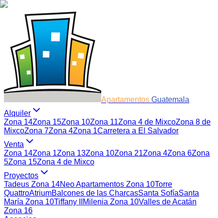
Apartamentos
Guatemala
Alquiler
Zona 14
Zona 15
Zona 10
Zona 11
Zona 4 de Mixco
Zona 8 de
Mixco
Zona 7
Zona 4
Zona 1
Carretera a El Salvador
Venta
Zona 14
Zona 1
Zona 13
Zona 10
Zona 21
Zona 4
Zona 6
Zona
5
Zona 15
Zona 4 de Mixco
Proyectos
Tadeus Zona 14
Neo Apartamentos Zona 10
Torre
Quattro
Atrium
Balcones de las Charcas
Santa Sofía
Santa
María Zona 10
Tiffany II
Milenia Zona 10
Valles de Acatán
Zona 16