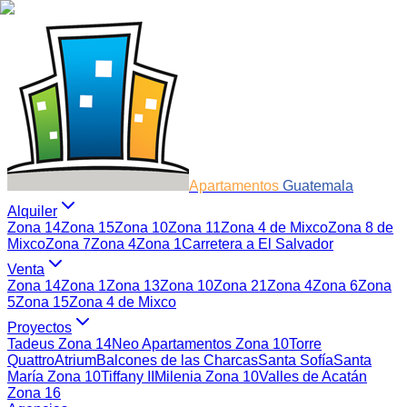
Apartamentos
Guatemala
Alquiler
Zona 14
Zona 15
Zona 10
Zona 11
Zona 4 de Mixco
Zona 8 de
Mixco
Zona 7
Zona 4
Zona 1
Carretera a El Salvador
Venta
Zona 14
Zona 1
Zona 13
Zona 10
Zona 21
Zona 4
Zona 6
Zona
5
Zona 15
Zona 4 de Mixco
Proyectos
Tadeus Zona 14
Neo Apartamentos Zona 10
Torre
Quattro
Atrium
Balcones de las Charcas
Santa Sofía
Santa
María Zona 10
Tiffany II
Milenia Zona 10
Valles de Acatán
Zona 16