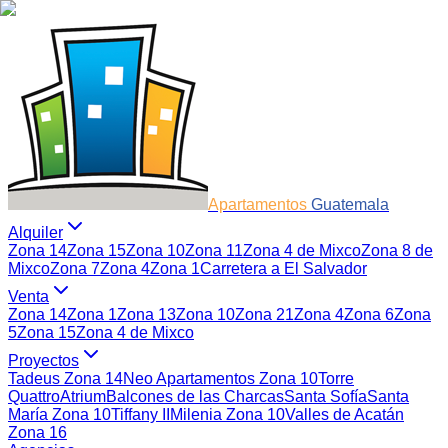
Apartamentos
Guatemala
Alquiler
Zona 14
Zona 15
Zona 10
Zona 11
Zona 4 de Mixco
Zona 8 de
Mixco
Zona 7
Zona 4
Zona 1
Carretera a El Salvador
Venta
Zona 14
Zona 1
Zona 13
Zona 10
Zona 21
Zona 4
Zona 6
Zona
5
Zona 15
Zona 4 de Mixco
Proyectos
Tadeus Zona 14
Neo Apartamentos Zona 10
Torre
Quattro
Atrium
Balcones de las Charcas
Santa Sofía
Santa
María Zona 10
Tiffany II
Milenia Zona 10
Valles de Acatán
Zona 16