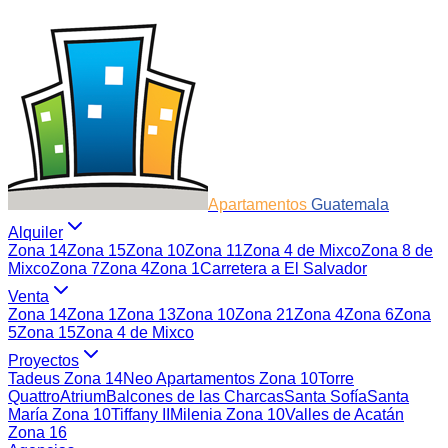
Apartamentos
Guatemala
Alquiler
Zona 14
Zona 15
Zona 10
Zona 11
Zona 4 de Mixco
Zona 8 de
Mixco
Zona 7
Zona 4
Zona 1
Carretera a El Salvador
Venta
Zona 14
Zona 1
Zona 13
Zona 10
Zona 21
Zona 4
Zona 6
Zona
5
Zona 15
Zona 4 de Mixco
Proyectos
Tadeus Zona 14
Neo Apartamentos Zona 10
Torre
Quattro
Atrium
Balcones de las Charcas
Santa Sofía
Santa
María Zona 10
Tiffany II
Milenia Zona 10
Valles de Acatán
Zona 16