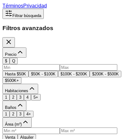
Términos
Privacidad
Filtrar búsqueda
Filtros avanzados
Precio
$
Q
Hasta $50K
$50K - $100K
$100K - $200K
$200K - $500K
$500K+
Habitaciones
1
2
3
4
5+
Baños
1
2
3
4+
Área (m²)
Venta
Alquiler