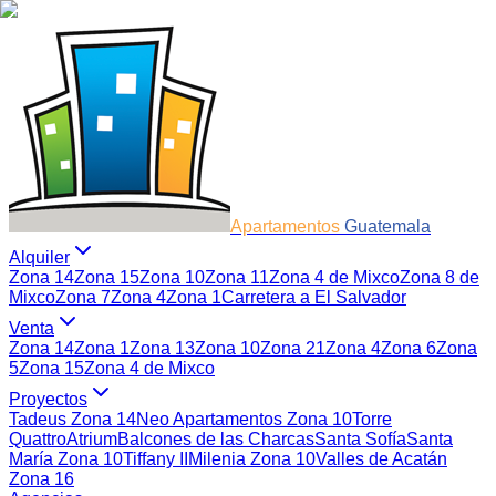
Apartamentos
Guatemala
Alquiler
Zona 14
Zona 15
Zona 10
Zona 11
Zona 4 de Mixco
Zona 8 de
Mixco
Zona 7
Zona 4
Zona 1
Carretera a El Salvador
Venta
Zona 14
Zona 1
Zona 13
Zona 10
Zona 21
Zona 4
Zona 6
Zona
5
Zona 15
Zona 4 de Mixco
Proyectos
Tadeus Zona 14
Neo Apartamentos Zona 10
Torre
Quattro
Atrium
Balcones de las Charcas
Santa Sofía
Santa
María Zona 10
Tiffany II
Milenia Zona 10
Valles de Acatán
Zona 16