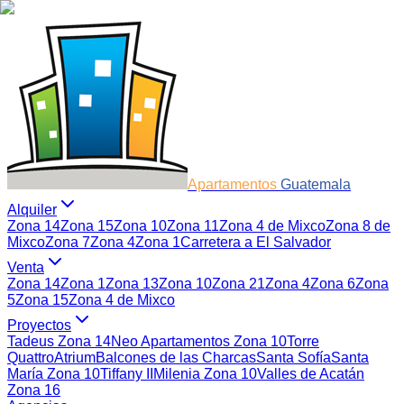
Apartamentos
Guatemala
Alquiler
Zona 14
Zona 15
Zona 10
Zona 11
Zona 4 de Mixco
Zona 8 de
Mixco
Zona 7
Zona 4
Zona 1
Carretera a El Salvador
Venta
Zona 14
Zona 1
Zona 13
Zona 10
Zona 21
Zona 4
Zona 6
Zona
5
Zona 15
Zona 4 de Mixco
Proyectos
Tadeus Zona 14
Neo Apartamentos Zona 10
Torre
Quattro
Atrium
Balcones de las Charcas
Santa Sofía
Santa
María Zona 10
Tiffany II
Milenia Zona 10
Valles de Acatán
Zona 16