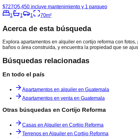
$727
Q5,450 incluye mantenimiento y 1 parqueo
1
1
1
70
m²
Acerca de esta búsqueda
Explora
apartamentos en alquiler en cortijo reforma
con fotos, 
baños o área construida, y encuentra la propiedad que se ajus
Búsquedas relacionadas
En todo el país
Apartamentos en alquiler en Guatemala
Apartamentos en venta en Guatemala
Otras búsquedas en
Cortijo Reforma
Casas en Alquiler en Cortijo Reforma
Terrenos en Alquiler en Cortijo Reforma