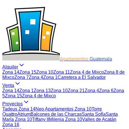
Apartamentos
Guatemala
Alquiler
Zona 14
Zona 15
Zona 10
Zona 11
Zona 4 de Mixco
Zona 8 de
Mixco
Zona 7
Zona 4
Zona 1
Carretera a El Salvador
Venta
Zona 14
Zona 1
Zona 13
Zona 10
Zona 21
Zona 4
Zona 6
Zona
5
Zona 15
Zona 4 de Mixco
Proyectos
Tadeus Zona 14
Neo Apartamentos Zona 10
Torre
Quattro
Atrium
Balcones de las Charcas
Santa Sofía
Santa
María Zona 10
Tiffany II
Milenia Zona 10
Valles de Acatán
Zona 16